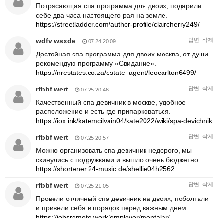
Потрясающая спа программа для двоих, подарили
себе два часа настоящего рая на земле.
https://streetladder.com/author-profile/claircherry249/
wdfv wsxde
답변
삭제
07.24 20:09
Достойная спа программа для двоих москва, от души
рекомендую программу «Свидание».
https://nrestates.co.za/estate_agent/leocarlton6499/
rfbbf wert
답변
삭제
07.25 20:46
Качественный спа девичник в москве, удобное
расположение и есть где припарковаться.
https://iox.ink/katemcilvain04/kate2022/wiki/spa-devichnik
rfbbf wert
답변
삭제
07.25 20:57
Можно организовать спа девичник недорого, мы
скинулись с подружками и вышло очень бюджетно.
https://shortener.24-music.de/shellie04h2562
rfbbf wert
답변
삭제
07.25 21:05
Провели отличный спа девичник на двоих, поболтали
и привели себя в порядок перед важным днем.
https://jobsremote.work/employer/mentalar/