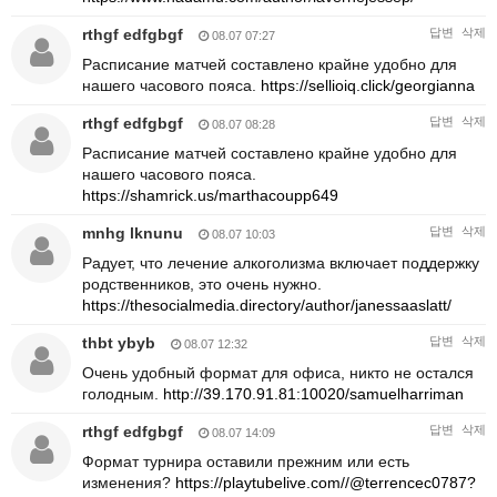
rthgf edfgbgf
답변
삭제
08.07 07:27
Расписание матчей составлено крайне удобно для
нашего часового пояса.
https://sellioiq.click/georgianna
rthgf edfgbgf
답변
삭제
08.07 08:28
Расписание матчей составлено крайне удобно для
нашего часового пояса.
https://shamrick.us/marthacoupp649
mnhg lknunu
답변
삭제
08.07 10:03
Радует, что лечение алкоголизма включает поддержку
родственников, это очень нужно.
https://thesocialmedia.directory/author/janessaaslatt/
thbt ybyb
답변
삭제
08.07 12:32
Очень удобный формат для офиса, никто не остался
голодным.
http://39.170.91.81:10020/samuelharriman
rthgf edfgbgf
답변
삭제
08.07 14:09
Формат турнира оставили прежним или есть
изменения?
https://playtubelive.com//@terrencec0787?