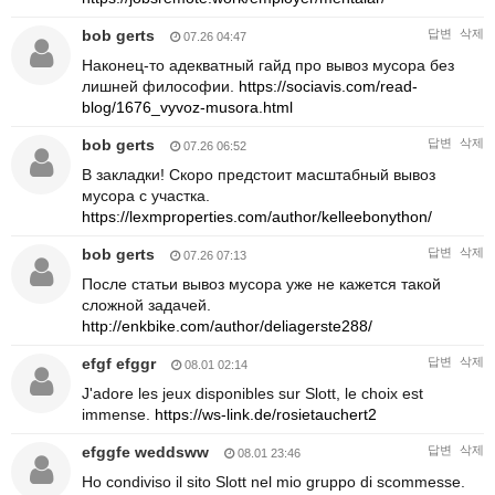
bob gerts
답변
삭제
07.26 04:47
Наконец-то адекватный гайд про вывоз мусора без
лишней философии.
https://sociavis.com/read-
blog/1676_vyvoz-musora.html
bob gerts
답변
삭제
07.26 06:52
В закладки! Скоро предстоит масштабный вывоз
мусора с участка.
https://lexmproperties.com/author/kelleebonython/
bob gerts
답변
삭제
07.26 07:13
После статьи вывоз мусора уже не кажется такой
сложной задачей.
http://enkbike.com/author/deliagerste288/
efgf efggr
답변
삭제
08.01 02:14
J'adore les jeux disponibles sur Slott, le choix est
immense.
https://ws-link.de/rosietauchert2
efggfe weddsww
답변
삭제
08.01 23:46
Ho condiviso il sito Slott nel mio gruppo di scommesse.