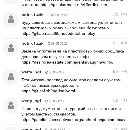
и плотно.
https://git.akarmain.ru/cliffordblackm
bobik tuzik
답변
삭제
08.05 07:29
Буду советовать вас знакомым, замена уплотнителя
на пластиковых окнах выполнена безупречно.
https://gitlab.rails365.net/odettetrombley
bobik tuzik
답변
삭제
08.05 09:32
Замена уплотнителя на пластиковых окнах обошлась
дешевле, чем покупка теплых кофт.
https://desirorealestate.com/agents/vaughnwillifor/
werty jhgf
답변
삭제
08.05 09:36
Технический перевод документов сделали с учетом
ГОСТов, инженеры одобрили.
https://git.saf.sh/mellisaliversi
werty jhgf
답변
삭제
08.05 12:33
Перевод документов на турецкий язык выполнили с
учетом местных стандартов.
https://patelbusinessnetwork.org/author/benjaminmetcal/
werty jhgf
답변
삭제
08.05 13:31