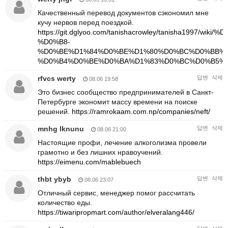
Качественный перевод документов сэкономил мне
кучу нервов перед поездкой.
https://git.dglyoo.com/tanishacrowley/tanisha19
%D0%B8-
%D0%BE%D1%84%D0%BE%D1%80%D0%BC%D0%BB%D
%D0%B4%D0%BE%D0%BA%D1%83%D0%BC%D0%B5%
rfvcs werty
답변
삭제
08.06 19:58
Это бизнес сообщество предпринимателей в Санкт-
Петербурге экономит массу времени на поиске
решений.
https://ramrokaam.com.np/companies/neft/
mnhg lknunu
답변
삭제
08.06 21:00
Настоящие профи, лечение алкоголизма провели
грамотно и без лишних нравоучений.
https://eimenu.com/mablebuech
thbt ybyb
답변
삭제
08.06 23:07
Отличный сервис, менеджер помог рассчитать
количество еды.
https://tiwaripropmart.com/author/elveralang446/