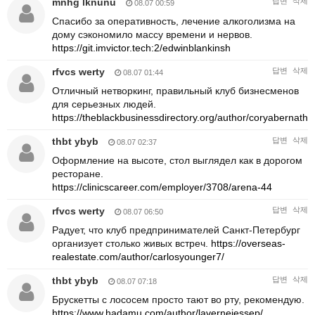
mnhg lknunu
답변
삭제
08.07 00:59
Спасибо за оперативность, лечение алкоголизма на
дому сэкономило массу времени и нервов.
https://git.imvictor.tech:2/edwinblankinsh
rfvcs werty
답변
삭제
08.07 01:44
Отличный нетворкинг, правильный клуб бизнесменов
для серьезных людей.
https://theblackbusinessdirectory.org/author/coryabernathy
thbt ybyb
답변
삭제
08.07 02:37
Оформление на высоте, стол выглядел как в дорогом
ресторане.
https://clinicscareer.com/employer/3708/arena-44
rfvcs werty
답변
삭제
08.07 06:50
Радует, что клуб предпринимателей Санкт-Петербург
организует столько живых встреч.
https://overseas-
realestate.com/author/carlosyounger7/
thbt ybyb
답변
삭제
08.07 07:18
Брускетты с лососем просто тают во рту, рекомендую.
https://www.hadamu.com/author/lavernejessep/