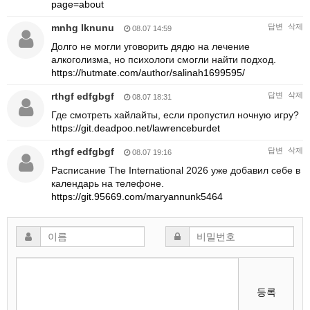
page=about
mnhg lknunu
답변
삭제
08.07 14:59
Долго не могли уговорить дядю на лечение
алкоголизма, но психологи смогли найти подход.
https://hutmate.com/author/salinah1699595/
rthgf edfgbgf
답변
삭제
08.07 18:31
Где смотреть хайлайты, если пропустил ночную игру?
https://git.deadpoo.net/lawrenceburdet
rthgf edfgbgf
답변
삭제
08.07 19:16
Расписание The International 2026 уже добавил себе в
календарь на телефоне.
https://git.95669.com/maryannunk5464
등록