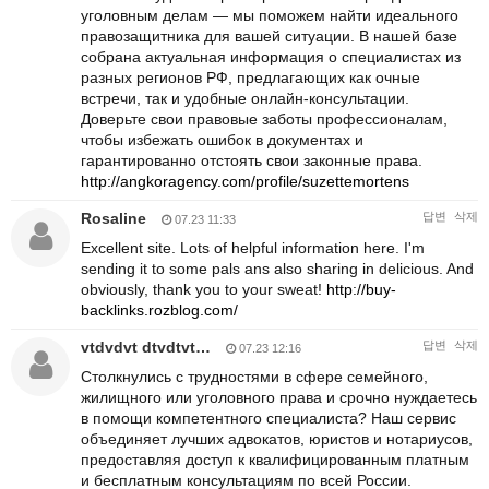
уголовным делам — мы поможем найти идеального
правозащитника для вашей ситуации. В нашей базе
собрана актуальная информация о специалистах из
разных регионов РФ, предлагающих как очные
встречи, так и удобные онлайн-консультации.
Доверьте свои правовые заботы профессионалам,
чтобы избежать ошибок в документах и
гарантированно отстоять свои законные права.
http://angkoragency.com/profile/suzettemortens
Rosaline
답변
삭제
07.23 11:33
Excellent site. Lots of helpful information here. I'm
sending it to some pals ans also sharing in delicious. And
obviously, thank you to your sweat!
http://buy-
backlinks.rozblog.com/
vtdvdvt dtvdtvt…
답변
삭제
07.23 12:16
Столкнулись с трудностями в сфере семейного,
жилищного или уголовного права и срочно нуждаетесь
в помощи компетентного специалиста? Наш сервис
объединяет лучших адвокатов, юристов и нотариусов,
предоставляя доступ к квалифицированным платным
и бесплатным консультациям по всей России.