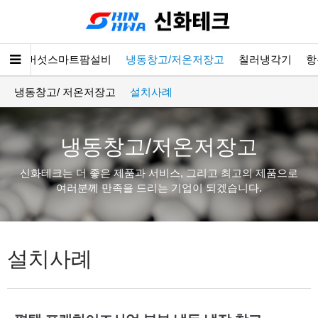
소개
버섯스마트팜설비
냉동창고/저온저장고
칠러냉각기
항
냉동창고/ 저온저장고
설치사례
냉동창고/저온저장고
신화테크는 더 좋은 제품과 서비스, 그리고 최고의 제품으로
여러분께 만족을 드리는 기업이 되겠습니다.
설치사례