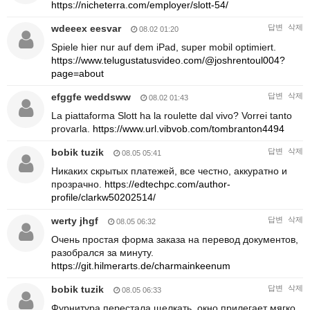
https://nicheterra.com/employer/slott-54/
wdeeex eesvar
답변
삭제
08.02 01:20
Spiele hier nur auf dem iPad, super mobil optimiert.
https://www.telugustatusvideo.com/@joshrentoul004?
page=about
efggfe weddsww
답변
삭제
08.02 01:43
La piattaforma Slott ha la roulette dal vivo? Vorrei tanto
provarla.
https://www.url.vibvob.com/tombranton4494
bobik tuzik
답변
삭제
08.05 05:41
Никаких скрытых платежей, все честно, аккуратно и
прозрачно.
https://edtechpc.com/author-
profile/clarkw50202514/
werty jhgf
답변
삭제
08.05 06:32
Очень простая форма заказа на перевод документов,
разобрался за минуту.
https://git.hilmerarts.de/charmainkeenum
bobik tuzik
답변
삭제
08.05 06:33
Фурнитура перестала щелкать, окно прилегает мягко