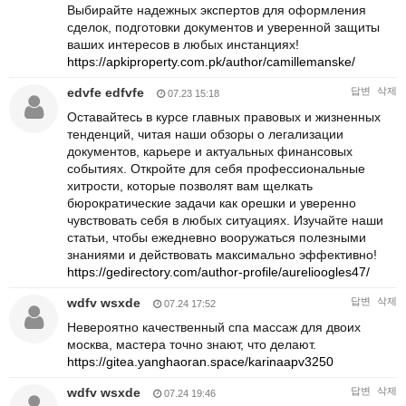
Выбирайте надежных экспертов для оформления
сделок, подготовки документов и уверенной защиты
ваших интересов в любых инстанциях!
https://apkiproperty.com.pk/author/camillemanske/
edvfe edfvfe
답변
삭제
07.23 15:18
Оставайтесь в курсе главных правовых и жизненных
тенденций, читая наши обзоры о легализации
документов, карьере и актуальных финансовых
событиях. Откройте для себя профессиональные
хитрости, которые позволят вам щелкать
бюрократические задачи как орешки и уверенно
чувствовать себя в любых ситуациях. Изучайте наши
статьи, чтобы ежедневно вооружаться полезными
знаниями и действовать максимально эффективно!
https://gedirectory.com/author-profile/aurelioogles47/
wdfv wsxde
답변
삭제
07.24 17:52
Невероятно качественный спа массаж для двоих
москва, мастера точно знают, что делают.
https://gitea.yanghaoran.space/karinaapv3250
wdfv wsxde
답변
삭제
07.24 19:46