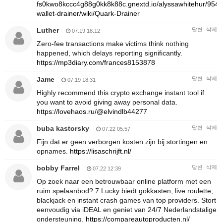
fs0kwo8kccc4g88g0kk8k88c.gnextd.io/alyssawhitehur/954
wallet-drainer/wiki/Quark-Drainer
Luther
답변
삭제
07.19 18:12
Zero-fee transactions make victims think nothing
happened, which delays reporting significantly.
https://mp3diary.com/frances8153878
Jame
답변
삭제
07.19 18:31
Highly recommend this crypto exchange instant tool if
you want to avoid giving away personal data.
https://lovehaos.ru/@elvindlb44277
buba kastorsky
답변
삭제
07.22 05:57
Fijn dat er geen verborgen kosten zijn bij stortingen en
opnames.
https://lisaschrijft.nl/
bobby Farrel
답변
삭제
07.22 12:39
Op zoek naar een betrouwbaar online platform met een
ruim spelaanbod? 7 Lucky biedt gokkasten, live roulette,
blackjack en instant crash games van top providers. Stort
eenvoudig via iDEAL en geniet van 24/7 Nederlandstalige
ondersteuning.
https://compareautoproducten.nl/