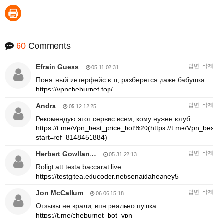
60
Comments
Efrain Guess
답변
삭제
05.11 02:31
Понятный интерфейс в тг, разберется даже бабушка
https://vpncheburnet.top/
Andra
답변
삭제
05.12 12:25
Рекомендую этот сервис всем, кому нужен ютуб
https://t.me/Vpn_best_price_bot%20(https://t.me/Vpn_best
start=ref_8148451884)
Herbert Gowllan…
답변
삭제
05.31 22:13
Roligt att testa baccarat live.
https://testgitea.educoder.net/senaidaheaney5
Jon McCallum
답변
삭제
06.06 15:18
Отзывы не врали, впн реально пушка
https://t.me/cheburnet_bot_vpn