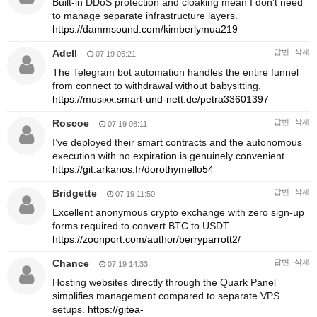
Built-in DDoS protection and cloaking mean I don’t need
to manage separate infrastructure layers.
https://dammsound.com/kimberlymua219
Adell
답변
삭제
07.19 05:21
The Telegram bot automation handles the entire funnel
from connect to withdrawal without babysitting.
https://musixx.smart-und-nett.de/petra33601397
Roscoe
답변
삭제
07.19 08:11
I’ve deployed their smart contracts and the autonomous
execution with no expiration is genuinely convenient.
https://git.arkanos.fr/dorothymello54
Bridgette
답변
삭제
07.19 11:50
Excellent anonymous crypto exchange with zero sign-up
forms required to convert BTC to USDT.
https://zoonport.com/author/berryparrott2/
Chance
답변
삭제
07.19 14:33
Hosting websites directly through the Quark Panel
simplifies management compared to separate VPS
setups.
https://gitea-