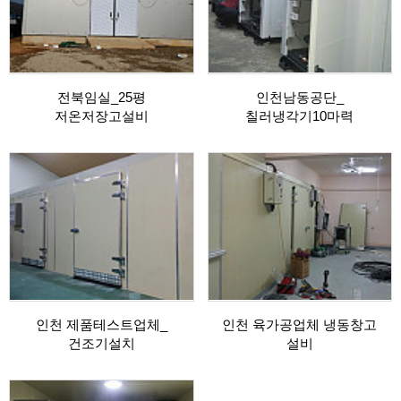
전북임실_25평
인천남동공단_
저온저장고설비
칠러냉각기10마력
인천 제품테스트업체_
인천 육가공업체 냉동창고
건조기설치
설비