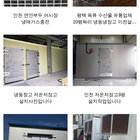
인천 연안부두 어시장
평택 육류 수산물 유통업체
냉매가스충전
10평짜리 냉동냉장고 이전설…
냉동창고 저온저장고
인천 저온저장고3평
설치사진입니다
설치작업입니다