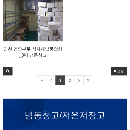
인천 연안부두 식자재납품업체
_3평 냉동창고
정렬
1
2
냉동창고/저온저장고