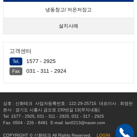
냉동창고/ 저온저장고
설치사례
고객센터
1577 - 2925
Tel.
031 - 311 - 2924
Fax
상호 : 신화테크
사업자등록번호 : 122-29-25715
대표이사 : 최영란
본사 : 경기도 시흥시 금오로 230번길 13(무지내동)
Tel. 1577 - 2925, 031 - 311 - 2925, 031 - 317 - 2925
Fax. 0504 - 226 - 8481
E-mail. lan0213@naver.com
COPYRIGHT © 신화테크 All Rights Reserved.
LOGIN