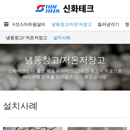
소개
버섯스마트팜설비
냉동창고/저온저장고
칠러냉각기
항
냉동창고/ 저온저장고
설치사례
냉동창고/저온저장고
신화테크는 더 좋은 제품과 서비스, 그리고 최고의 제품으로
여러분께 만족을 드리는 기업이 되겠습니다.
설치사례