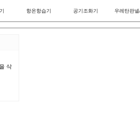
기
항온항습기
공기조화기
우레탄판넬
을 삭