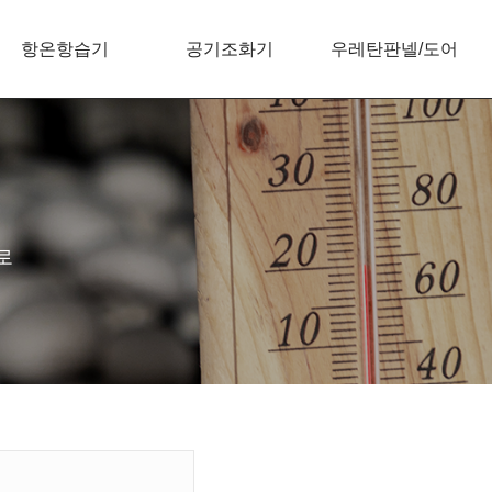
항온항습기
공기조화기
우레탄판넬/도어
로