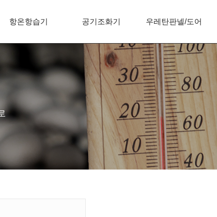
항온항습기
공기조화기
우레탄판넬/도어
로