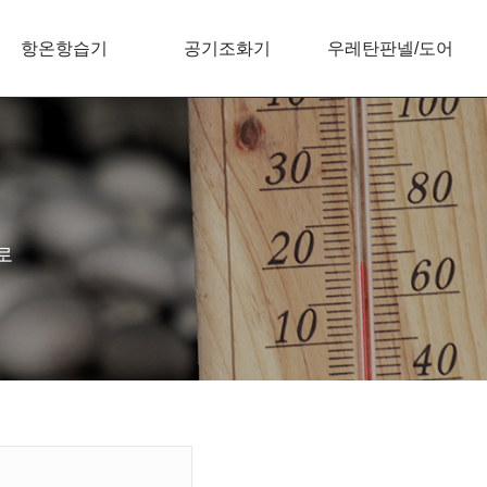
항온항습기
공기조화기
우레탄판넬/도어
로