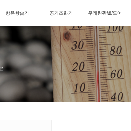
항온항습기
공기조화기
우레탄판넬/도어
로