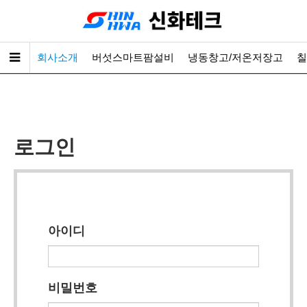
회사소개
버섯스마트팜설비
냉동창고/저온저장고
칠
로그인
아이디
비밀번호