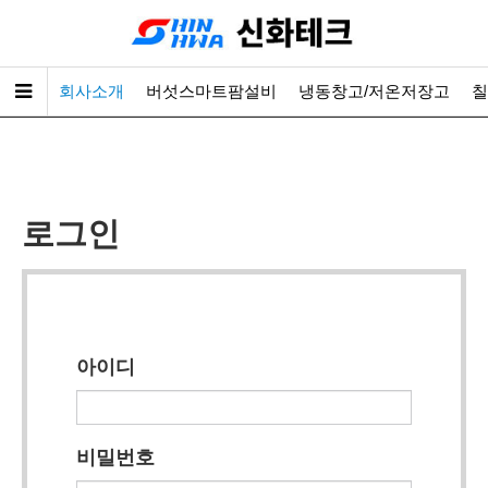
회사소개
버섯스마트팜설비
냉동창고/저온저장고
칠
로그인
아이디
비밀번호