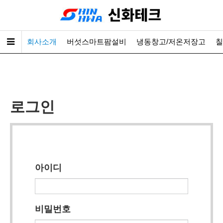
회사소개
버섯스마트팜설비
냉동창고/저온저장고
칠
로그인
아이디
비밀번호