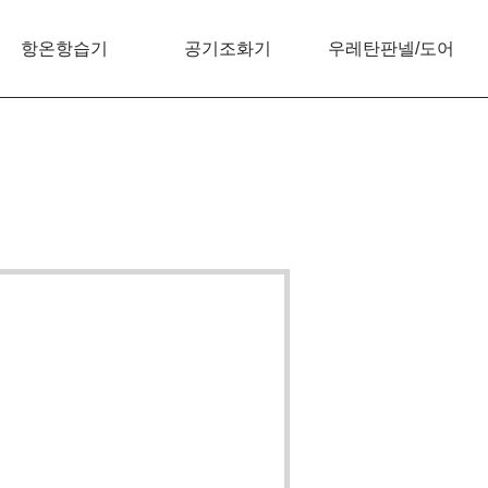
항온항습기
공기조화기
우레탄판넬/도어