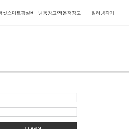
버섯스마트팜설비
냉동창고/저온저장고
칠러냉각기
LOGIN