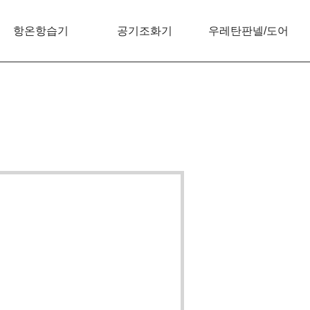
항온항습기
공기조화기
우레탄판넬/도어