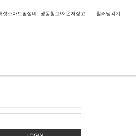
버섯스마트팜설비
냉동창고/저온저장고
칠러냉각기
LOGIN