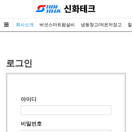
회사소개
버섯스마트팜설비
냉동창고/저온저장고
칠
로그인
아이디
비밀번호