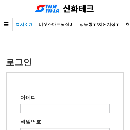
회사소개
버섯스마트팜설비
냉동창고/저온저장고
칠
로그인
아이디
비밀번호