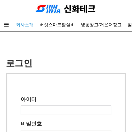
회사소개
버섯스마트팜설비
냉동창고/저온저장고
칠
로그인
아이디
비밀번호