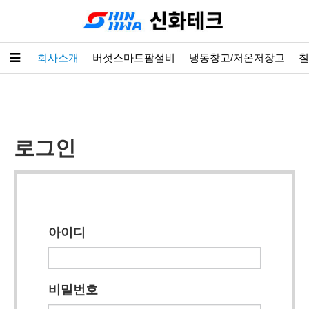
회사소개
버섯스마트팜설비
냉동창고/저온저장고
칠
로그인
아이디
비밀번호