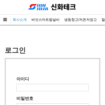
회사소개
버섯스마트팜설비
냉동창고/저온저장고
칠
로그인
아이디
비밀번호