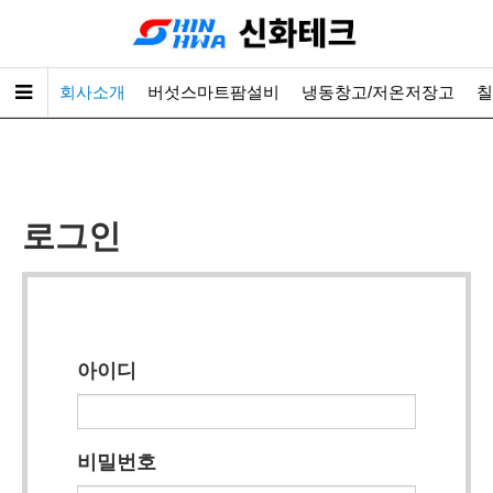
회사소개
버섯스마트팜설비
냉동창고/저온저장고
칠
로그인
아이디
비밀번호