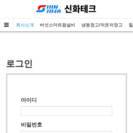
회사소개
버섯스마트팜설비
냉동창고/저온저장고
칠
로그인
아이디
비밀번호