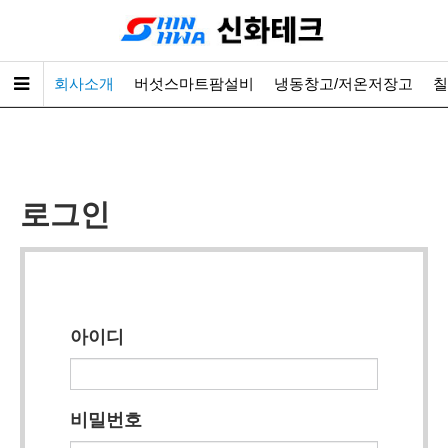
회사소개
버섯스마트팜설비
냉동창고/저온저장고
칠
로그인
아이디
비밀번호